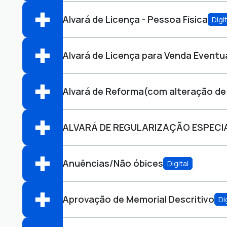
Perfis:
Alvará de Licença - Pessoa Física
Digit
Abrir online > Via protocolo 1Doc
Perfis:
Alvará de Licença para Venda Event
Abrir online > Via protocolo 1Doc
Perfis:
Alvará de Reforma(com alteração de
Abrir online > Via protocolo 1Doc
Perfis:
ALVARÁ DE REGULARIZAÇÃO ESPECI
Abrir online > Via protocolo 1Doc
Perfis:
Anuências/Não óbices
Digital
Abrir online > Via protocolo 1Doc
Perfis:
Aprovação de Memorial Descritivo
Di
Abrir online > Via protocolo 1Doc
Perfis: