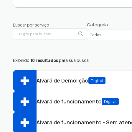
Câmara de Vereadores
Categoria
Buscar por serviço
Empresa
Exibindo
10 resultados
para sua busca
Alvará de Demolição
Digital
Alvará de funcionamento
Digital
Abrir online > Via protocolo 1Doc
Perfis:
Alvará de funcionamento - Sem aten
Abrir online > Via protocolo 1Doc