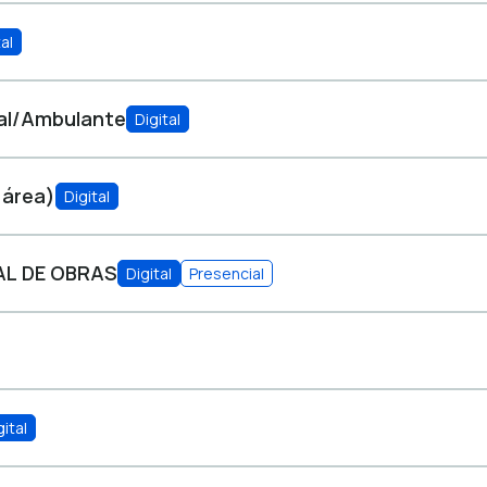
al
ual/Ambulante
Digital
 área)
Digital
AL DE OBRAS
Digital
Presencial
gital